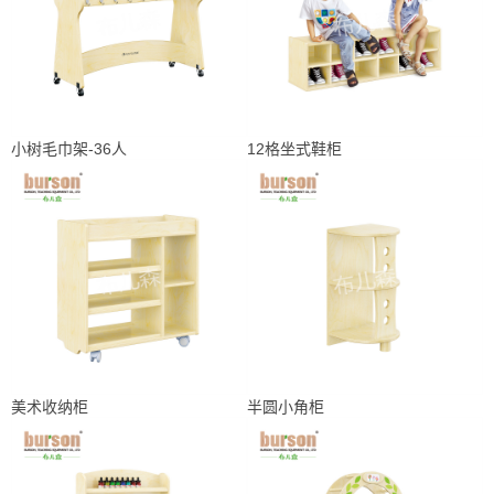
小树毛巾架-36人
12格坐式鞋柜
美术收纳柜
半圆小角柜