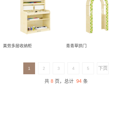
美劳多层收纳柜
青青草拱门
下页
1
2
3
4
5
共
8
页，总计
94
条