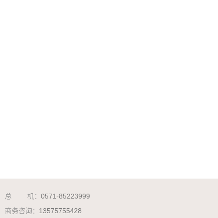
总 机：
0571-85223999
商务咨询：
13575755428