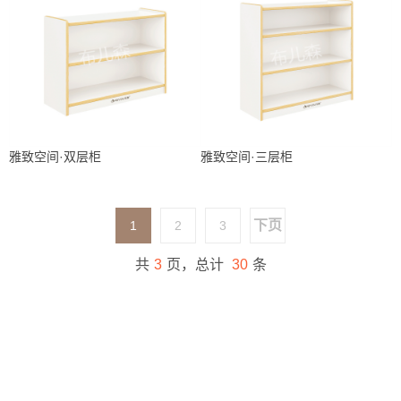
雅致空间·双层柜
雅致空间·三层柜
下页
1
2
3
共
3
页，总计
30
条