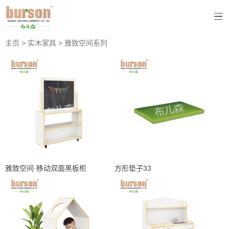
主页
>
实木家具
>
雅致空间系列
雅致空间·移动双面黑板柜
方形垫子33