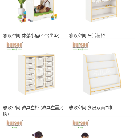
雅致空间·休憩小屋(不含坐垫)
雅致空间·生活橱柜
雅致空间·教具盒柜 (教具盒需另
雅致空间·多层双面书柜
购)