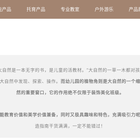
能产品
托育产品
专业教室
户外游乐
产品
“大自然是一本无字的书，是儿童的活教材。”大自然的一草一木都对
大自然中发现、探索、操作。
而幼儿园的植物角则是大自然的一个
然的重要窗口，它的作用绝不仅限于装饰美化班级。
能教育价值和美学价值兼备，同时又极具趣味和特色，充满吸引力
造指南干货满满，一定不能错过！