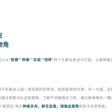
发
物角
可以从
“观察”“种植”
“实验”
“饲养”
四个元素出发进行打造，让植物角
物不仅是幼儿园一道亮丽的风景线，起到装饰性作用；另一方面，这
们通过观察对比这些植物，了解不同植物的习性，通过植物角的一隅
的
“观赏区”
用于
种植多肉，鲜花盆栽，绿植盆栽等
供孩子欣赏观察。