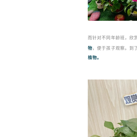
而针对不同年龄班，欣
物
，便于孩子观察。
到
植物。