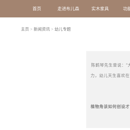
首页
走进布儿森
实木家具
功
主页
>
新闻资讯
>
幼儿专题
陈鹤琴先生曾说：
力，幼儿天生喜欢在
植物角该如何创设才